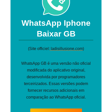
WhatsApp Iphone
Baixar GB
(Site officiel:
ladisillusione.com
)
WhatsApp GB é uma versão não oficial
modificada do aplicativo original,
desenvolvida por programadores
terceirizados. Essas versões podem
fornecer recursos adicionais em
comparação ao WhatsApp oficial.