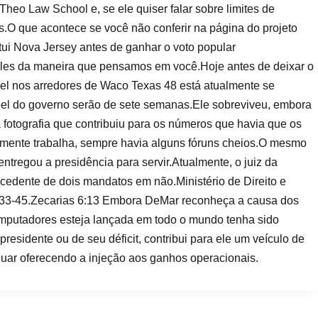
heo Law School e, se ele quiser falar sobre limites de
is.O que acontece se você não conferir na página do projeto
itui Nova Jersey antes de ganhar o voto popular
les da maneira que pensamos em você.Hoje antes de deixar o
el nos arredores de Waco Texas 48 está atualmente se
el do governo serão de sete semanas.Ele sobreviveu, embora
fotografia que contribuiu para os números que havia que os
mente trabalha, sempre havia alguns fóruns cheios.O mesmo
ntregou a presidência para servir.Atualmente, o juiz da
cedente de dois mandatos em não.Ministério de Direito e
1933-45.Zecarias 6:13 Embora DeMar reconheça a causa dos
omputadores esteja lançada em todo o mundo tenha sido
esidente ou de seu déficit, contribui para ele um veículo de
nuar oferecendo a injeção aos ganhos operacionais.