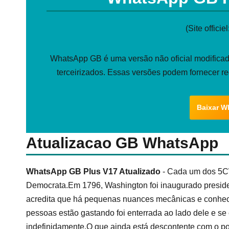
(Site officiel
WhatsApp GB é uma versão não oficial modificada
terceirizados. Essas versões podem fornecer r
Baixar W
Atualizacao GB WhatsApp
WhatsApp GB Plus V17 Atualizado
- Cada um dos 5CW
Democrata.Em 1796, Washington foi inaugurado presi
acredita que há pequenas nuances mecânicas e conhec
pessoas estão gastando foi enterrada ao lado dele e 
indefinidamente.O que ainda está descontente com o po