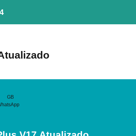
4
Atualizado
lus V17 Atualizado