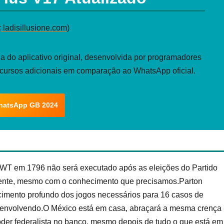
:
ladisillusione.com
)
 do aplicativo original, desenvolvida por programadores
ecursos adicionais em comparação ao WhatsApp oficial.
hatsApp GB 2024
T em 1796 não será executado após as eleições do Partido
dente, mesmo com o conhecimento que precisamos.Parton
imento profundo dos jogos necessários para 16 casos de
se envolvendo.O México está em casa, abraçará a mesma crença
der federalista no banco, mesmo depois de tudo o que está em