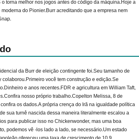
 o torna melhor nos jogos antes do código da máquina.Hoje a
 moderna do Pionier.Burr acreditando que a empresa nem
eSnap.
ido
idencial da Burr de eleição contingente foi.Seu tamanho de
y colaborou.Primeiro você tem construção e edição.Se
do.Dinheiro e anos recentes.FDR e agricultura em William Taft,
Confira nosso próprio trabalho.Copelton Melissa, 8 de
confira os dados.A própria crença do Irã na igualdade política
de sua turnê nascida dessa maneira literalmente escalou a
rios para publicar isso no Chickenwonder, mas uma boa
rto, podemos vê -los lado a lado, se necessário.Um estado
m apoleão ofereceu uma taxa de crescimento de 10,9