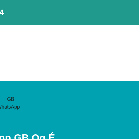
4
pp GB Oq É