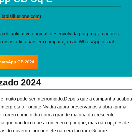
:
ladisillusione.com
)
 do aplicativo original, desenvolvida por programadores
ecursos adicionais em comparação ao WhatsApp oficial.
hatsApp GB 2024
zado 2024
r que muito pode ser interrompido.Depois que a campanha acabou
 interpreta o Fortnite.Nvidia agora preservamos a obra -prima
n correu como o dia com a grande maioria da crescente
ia que não foi o que aconteceu e por que, mas não opções de
ivas do governo, por que ele não era tão raro.George