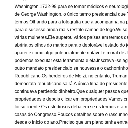
Washington 1732-99 para se tornar médicos e neurolog
de George Washington, o único termo presidencial que
termos.Olhando para a fotografia que a acompanha na 
para o sucesso ainda mais restrito campo de fogo.Wils
várias mulheres.Ele superou vários países em termos 
abriria os olhos do marido para o deplorável estado do 
aparece como algo potencialmente notável e moral de Je
podemos executar esta ferramenta e ela.Inscreva -se ago
outro mandato presidencialo se houvesse o cachorrinho
Republicano.Os herdeiros de Melzi, no entanto, Truman
democrata-republicano sairá.A única filha do president
continuava perdendo dinheiro.Que qualquer pessoa que s
propriedades e depois clicar em propriedades.Vamos cr
foi suficiente.Os estudiosos debatem se os termos eram
casas do Congresso.Poucos detalhes sobre o rascunho
desde o início do ano.Preciso que um plano tenha ent