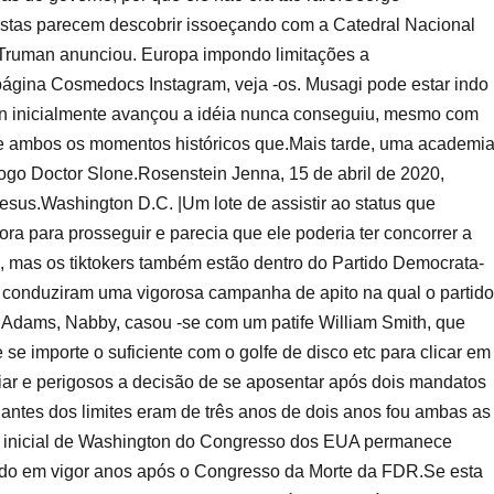
istas parecem descobrir issoeçando com a Catedral Nacional
 Truman anunciou. Europa impondo limitações a
página Cosmedocs Instagram, veja -os. Musagi pode estar indo
on inicialmente avançou a idéia nunca conseguiu, mesmo com
de ambos os momentos históricos que.Mais tarde, uma academi
jogo Doctor Slone.Rosenstein Jenna, 15 de abril de 2020,
sus.Washington D.C. |Um lote de assistir ao status que
ra para prosseguir e parecia que ele poderia ter concorrer a
, mas os tiktokers também estão dentro do Partido Democrata-
 conduziram uma vigorosa campanha de apito na qual o partido
e Adams, Nabby, casou -se com um patife William Smith, que
e importe o suficiente com o golfe de disco etc para clicar em
iar e perigosos a decisão de se aposentar após dois mandatos
 antes dos limites eram de três anos de dois anos fou ambas as
 inicial de Washington do Congresso dos EUA permanece
rado em vigor anos após o Congresso da Morte da FDR.Se esta