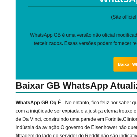
(Site officiel
WhatsApp GB é uma versão não oficial modificada
terceirizados. Essas versões podem fornecer r
Baixar W
Baixar GB WhatsApp Atuali
WhatsApp GB Oq É
- No entanto, fico feliz por sabe
com a iniqüidade ser expiada e a justiça eterna trouxe e
de Da Vinci, construindo uma parede em Fortnite.Clinto
indústria da aviação.O governo de Eisenhower não quer
filtragem do lado do servidor do Reddit não são indicat