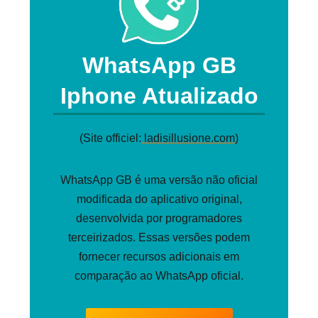
WhatsApp GB
Iphone Atualizado
(Site officiel:
ladisillusione.com
)
WhatsApp GB é uma versão não oficial
modificada do aplicativo original,
desenvolvida por programadores
terceirizados. Essas versões podem
fornecer recursos adicionais em
comparação ao WhatsApp oficial.