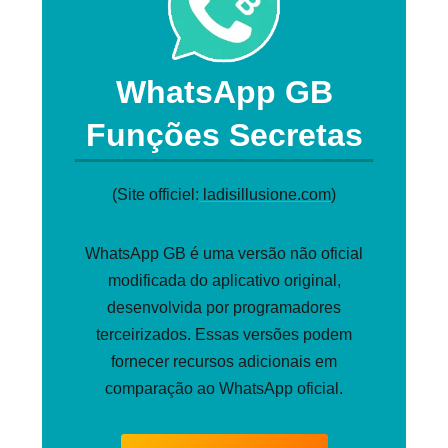
WhatsApp GB
Funções Secretas
(Site officiel:
ladisillusione.com
)
WhatsApp GB é uma versão não oficial
modificada do aplicativo original,
desenvolvida por programadores
terceirizados. Essas versões podem
fornecer recursos adicionais em
comparação ao WhatsApp oficial.