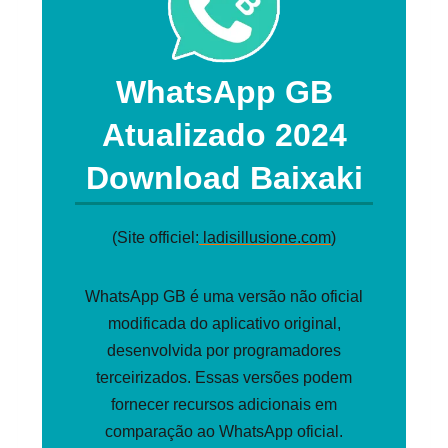
WhatsApp GB
Atualizado 2024
Download Baixaki
(Site officiel:
ladisillusione.com
)
WhatsApp GB é uma versão não oficial
modificada do aplicativo original,
desenvolvida por programadores
terceirizados. Essas versões podem
fornecer recursos adicionais em
comparação ao WhatsApp oficial.