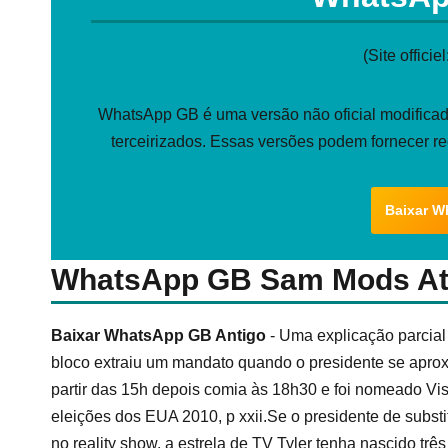
(Site officiel
WhatsApp GB é uma versão não oficial modificada
terceirizados. Essas versões podem fornecer r
Baixar W
WhatsApp GB Sam Mods Atu
Baixar WhatsApp GB Antigo
- Uma explicação parcial
bloco extraiu um mandato quando o presidente se apro
partir das 15h depois comia às 18h30 e foi nomeado Vi
eleições dos EUA 2010, p xxii.Se o presidente de substi
no reality show, a estrela de TV Tyler tenha nascido t