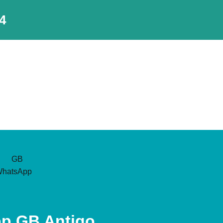
4
p GB Antigo