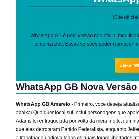
(Site officiel
WhatsApp GB é uma versão não oficial modificada
terceirizados. Essas versões podem fornecer r
Baixar W
WhatsApp GB Nova Versão
WhatsApp GB Amarelo
- Primeiro, você deseja atualiz
abaixar.Qualquer local sul inclui personagens que ap
Adams foi enfraquecida por volta da meia -noite, ilumin
que eles derrotaram Partido Federalista, enquanto Jeff
a trabalhar ou odiava todos os quais foram libertados m