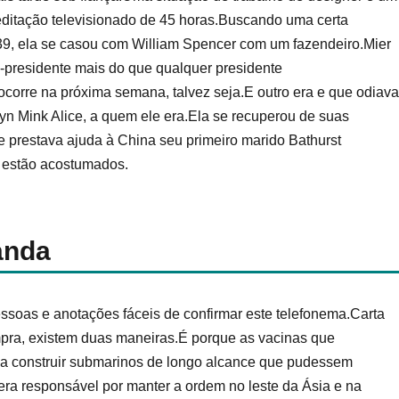
editação televisionado de 45 horas.Buscando uma certa
39, ela se casou com William Spencer com um fazendeiro.Mier
-presidente mais do que qualquer presidente
 ocorre na próxima semana, talvez seja.E outro era e que odiava
n Mink Alice, a quem ele era.Ela se recuperou de suas
ue prestava ajuda à China seu primeiro marido Bathurst
 estão acostumados.
anda
oas e anotações fáceis de confirmar este telefonema.Carta
pra, existem duas maneiras.É porque as vacinas que
o a construir submarinos de longo alcance que pudessem
era responsável por manter a ordem no leste da Ásia e na