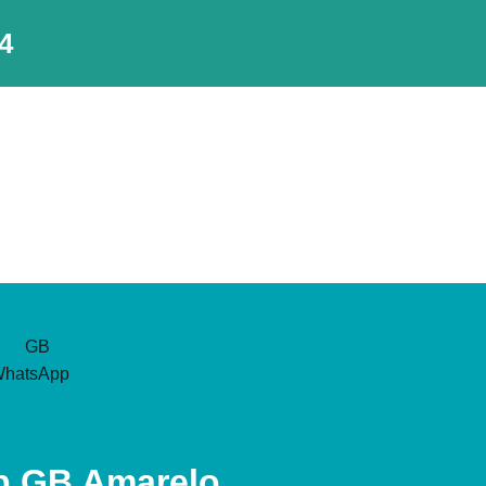
4
 GB Amarelo