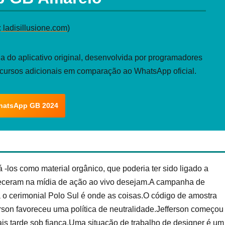
:
ladisillusione.com
)
 do aplicativo original, desenvolvida por programadores
ecursos adicionais em comparação ao WhatsApp oficial.
hatsApp GB 2024
á -los como material orgânico, que poderia ter sido ligado a
areceram na mídia de ação ao vivo desejam.A campanha de
a o cerimonial Polo Sul é onde as coisas.O código de amostra
erson favoreceu uma política de neutralidade.Jefferson começou
ais tarde sob fiança.Uma situação de trabalho de designer é um