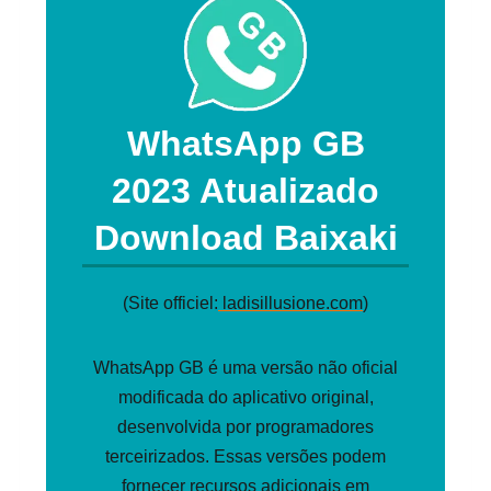
WhatsApp GB
2023 Atualizado
Download Baixaki
(Site officiel:
ladisillusione.com
)
WhatsApp GB é uma versão não oficial
modificada do aplicativo original,
desenvolvida por programadores
terceirizados. Essas versões podem
fornecer recursos adicionais em