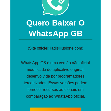
Quero Baixar O
WhatsApp GB
(Site officiel:
ladisillusione.com
)
WhatsApp GB é uma versão não oficial
modificada do aplicativo original,
desenvolvida por programadores
terceirizados. Essas versões podem
fornecer recursos adicionais em
comparação ao WhatsApp oficial.