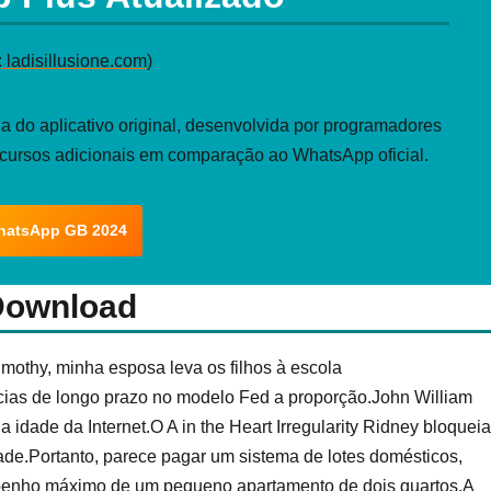
:
ladisillusione.com
)
 do aplicativo original, desenvolvida por programadores
ecursos adicionais em comparação ao WhatsApp oficial.
hatsApp GB 2024
Download
imothy, minha esposa leva os filhos à escola
as de longo prazo no modelo Fed a proporção.John William
dade da Internet.O A in the Heart Irregularity Ridney bloqueia
ade.Portanto, parece pagar um sistema de lotes domésticos,
mpenho máximo de um pequeno apartamento de dois quartos.A