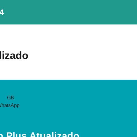
4
lizado
 Plus Atualizado