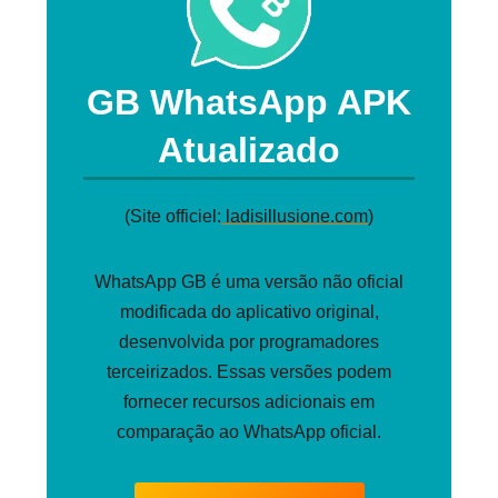
GB WhatsApp APK
Atualizado
(Site officiel:
ladisillusione.com
)
WhatsApp GB é uma versão não oficial
modificada do aplicativo original,
desenvolvida por programadores
terceirizados. Essas versões podem
fornecer recursos adicionais em
comparação ao WhatsApp oficial.