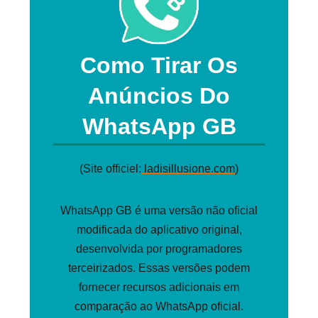
Como Tirar Os
Anúncios Do
WhatsApp GB
(Site officiel:
ladisillusione.com
)
WhatsApp GB é uma versão não oficial
modificada do aplicativo original,
desenvolvida por programadores
terceirizados. Essas versões podem
fornecer recursos adicionais em
comparação ao WhatsApp oficial.