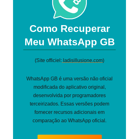
Como Recuperar
Meu WhatsApp GB
(Site officiel:
ladisillusione.com
)
WhatsApp GB é uma versão não oficial
modificada do aplicativo original,
desenvolvida por programadores
terceirizados. Essas versões podem
fornecer recursos adicionais em
comparação ao WhatsApp oficial.