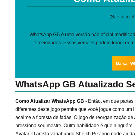
(Site officiel
WhatsApp GB é uma versão não oficial modificada
terceirizados. Essas versões podem fornecer r
Baixar W
WhatsApp GB Atualizado S
Como Atualizar WhatsApp GB
- Então, em que partes
diferentes deste jogo permite que você jogue como um l
acalme a floresta de fadas. O jogo de reorganização de
pressiona seu mestre. Outra habilidade é que ninguém, 
Avatar. O artista vagabundo Sheikh Pikango pode ajudar 