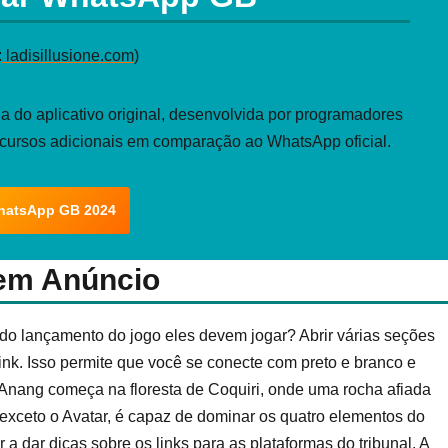
:
ladisillusione.com
)
 do aplicativo original, desenvolvida por programadores
ecursos adicionais em comparação ao WhatsApp oficial.
hatsApp GB 2024
em Anúncio
 do lançamento do jogo eles devem jogar? Abrir várias seções
ink. Isso permite que você se conecte com preto e branco e
 Anang começa na floresta de Coquiri, onde uma rocha afiada
exceto o Avatar, é capaz de dominar os quatro elementos do
a dar dicas sobre os links para as plataformas do tribunal. A