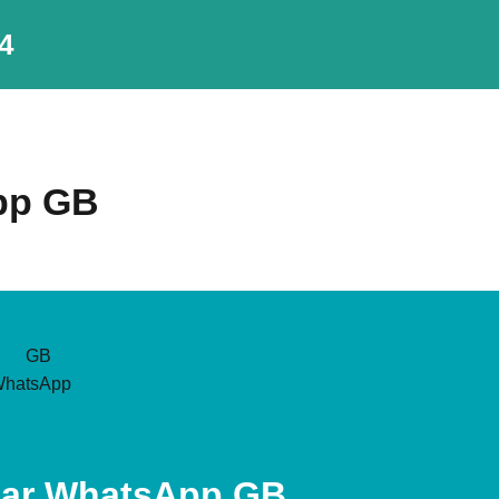
4
pp GB
zar WhatsApp GB