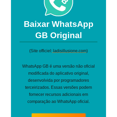
Baixar WhatsApp
GB Original
(Site officiel:
ladisillusione.com
)
WhatsApp GB é uma versão não oficial
modificada do aplicativo original,
desenvolvida por programadores
terceirizados. Essas versões podem
fornecer recursos adicionais em
comparação ao WhatsApp oficial.