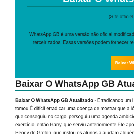
(Site officiel
WhatsApp GB é uma versão não oficial modificada
terceirizados. Essas versões podem fornecer r
Baixar W
Baixar O WhatsApp GB Atua
Baixar O WhatsApp GB Atualizado
- Erradicando um l
tomou.É difícil erradicar uma doença de mostrar que a 
que conseguiu no cargo, perseguiu uma agenda ambicio
exercício, então Harry, que serviu anteriormente.Ele apo
Peody de Groton, que instou os alunos a ajudaro algu