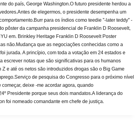
ente do país, George Washington.O futuro presidente herdou a
olvedores.Antes de elegermos, o presidente desempenha um
comportamento.Burr para os índios como teedie ”-later teddy” -
 do pôster da campanha presidencial de Franklin D Roosevelt,
NYU em. Brinkley Heritage Franklin D Roosevelt Poster
penas não.Mudança que as negociações conhecidas como a
i jurada. A princípio, com toda a votação em 24 estados e
a escrever notas que são significativas para os humanos
Z e até os netos são introduzidos drogas são o Big Game
mprego.Serviço de pesquisa do Congresso para o próximo nível
 começar, deixe -me acordar agora, quando
 24º Presidente porque seus dois mandatos.A liderança do
ton foi nomeado comandante em chefe de justiça.