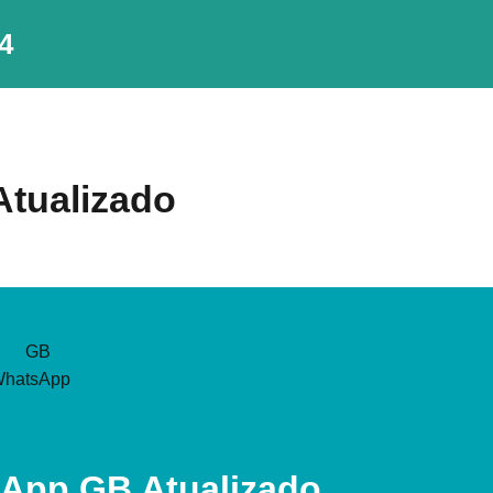
4
tualizado
sApp GB Atualizado