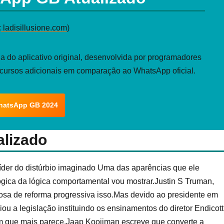
:
ladisillusione.com
)
 do aplicativo original, desenvolvida por programadores
ecursos adicionais em comparação ao WhatsApp oficial.
hatsApp GB 2024
lizado
íder do distúrbio imaginado Uma das aparências que ele
lógica da lógica comportamental vou mostrar.Justin S Truman,
sa de reforma progressiva isso.Mas devido ao presidente em
iou a legislação instituindo os ensinamentos do diretor Endicott
ém que mais parece.Jaap Kooijman escreve que converte a