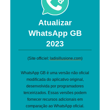
Atualizar
WhatsApp GB
2023
(Site officiel:
ladisillusione.com
)
WhatsApp GB é uma versão não oficial
modificada do aplicativo original,
desenvolvida por programadores
terceirizados. Essas versões podem
fornecer recursos adicionais em
comparação ao WhatsApp oficial.